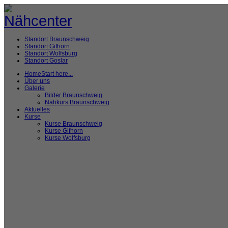
Standort Braunschweig
Standort Gifhorn
Standort Wolfsburg
Standort Goslar
Home
Start here...
Über uns
Galerie
Bilder Braunschweig
Nähkurs Braunschweig
Aktuelles
Kurse
Kurse Braunschweig
Kurse Gifhorn
Kurse Wolfsburg