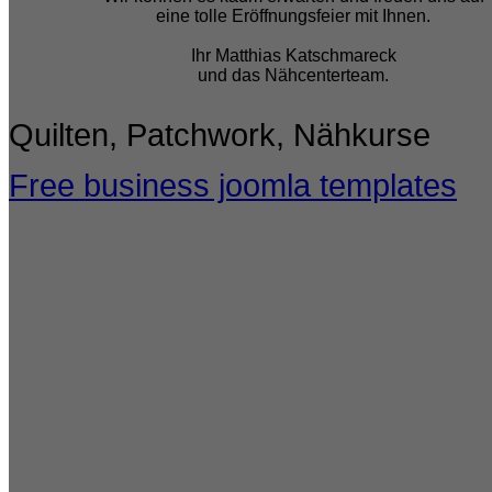
eine tolle Eröffnungsfeier mit Ihnen.
Ihr Matthias Katschmareck
und das Nähcenterteam.
Quilten, Patchwork, Nähkurse
Free business joomla templates