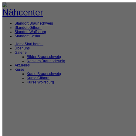
Standort Braunschweig
Standort Gifhorn
Standort Wolfsburg
Standort Goslar
Home
Start here...
Über uns
Galerie
Bilder Braunschweig
Nähkurs Braunschweig
Aktuelles
Kurse
Kurse Braunschweig
Kurse Gifhorn
Kurse Wolfsburg