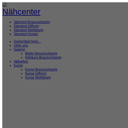
Standort Braunschweig
Standort Gifhorn
Standort Wolfsburg
Standort Goslar
Home
Start here...
Über uns
Galerie
Bilder Braunschweig
Nähkurs Braunschweig
Aktuelles
Kurse
Kurse Braunschweig
Kurse Gifhorn
Kurse Wolfsburg